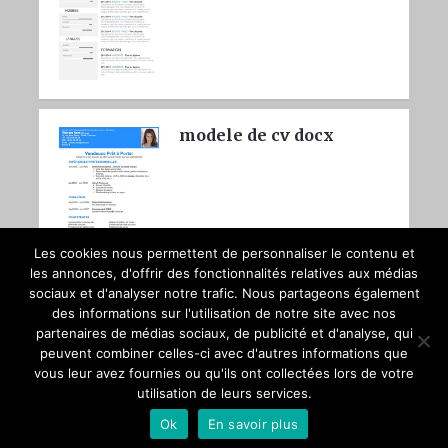
modele de cv docx
Les cookies nous permettent de personnaliser le contenu et
les annonces, d'offrir des fonctionnalités relatives aux médias
sociaux et d'analyser notre trafic. Nous partageons également
des informations sur l'utilisation de notre site avec nos
partenaires de médias sociaux, de publicité et d'analyse, qui
peuvent combiner celles-ci avec d'autres informations que
vous leur avez fournies ou qu'ils ont collectées lors de votre
utilisation de leurs services.
Copyright © 2026
Booste to CV
Trouver du travail avec un bon CV
Ok
En savoir plus
COOKIE