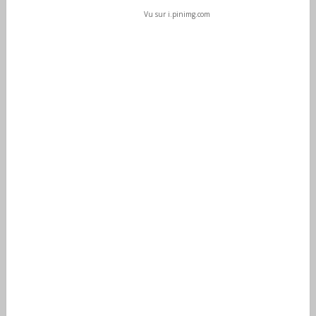
Vu sur i.pinimg.com