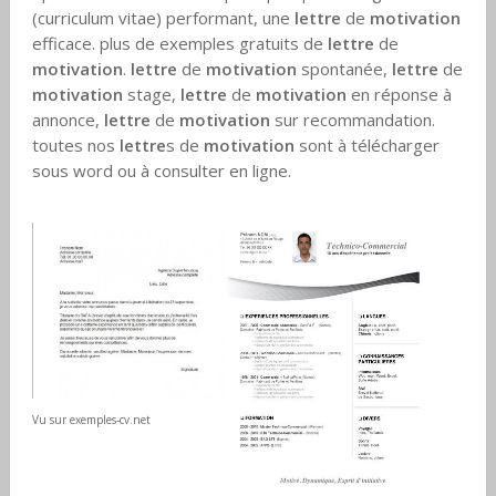
(curriculum vitae) performant, une
lettre
de
motivation
efficace. plus de exemples gratuits de
lettre
de
motivation
.
lettre
de
motivation
spontanée,
lettre
de
motivation
stage,
lettre
de
motivation
en réponse à
annonce,
lettre
de
motivation
sur recommandation.
toutes nos
lettre
s de
motivation
sont à télécharger
sous word ou à consulter en ligne.
Vu sur exemples-cv.net