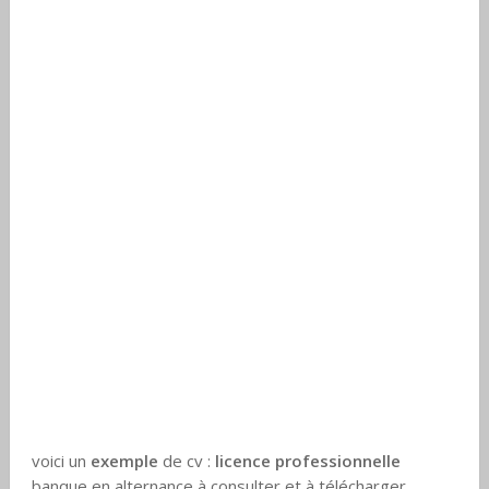
voici un
exemple
de cv :
licence professionnelle
banque en alternance à consulter et à télécharger