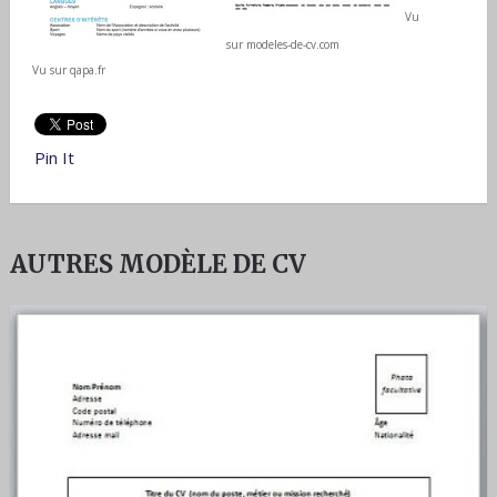
Vu
sur modeles-de-cv.com
Vu sur qapa.fr
Pin It
AUTRES MODÈLE DE CV